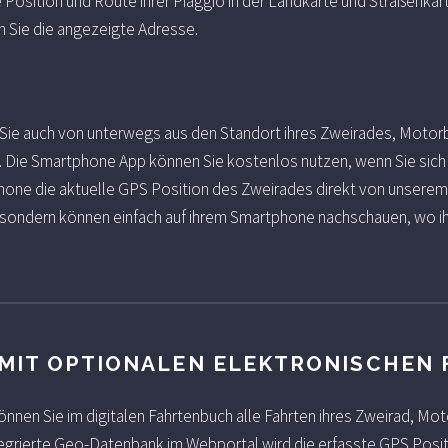
 Position und Route ihrer Piaggio in der Landkarte und Straßenkar
en Sie die angezeigte Adresse.
ie auch von unterwegs aus den Standort ihres Zweirades, Motorbi
 Die Smartphone App können Sie kostenlos nutzen, wenn Sie sich
hone die aktuelle GPS Position des Zweirades direkt von unserem
, sondern können einfach auf ihrem Smartphone nachschauen, wo ih
IT OPTIONALEN ELEKTRONISCHEN
nnen Sie im digitalen Fahrtenbuch alle Fahrten ihres Zweirad, Mo
tegrierte Geo-Datenbank im Webportal wird die erfasste GPS Posi