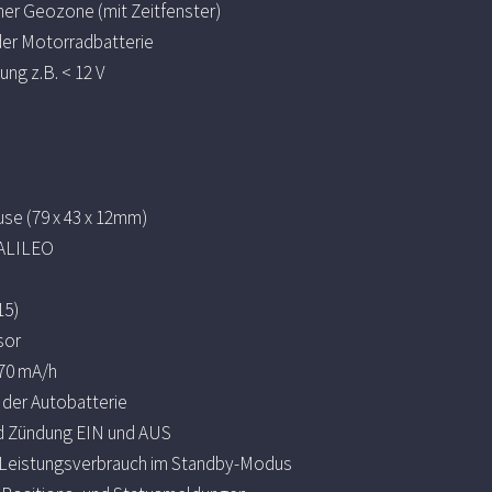
ner Geozone (mit Zeitfenster)
er Motorradbatterie
ung z.B. < 12 V
se (79 x 43 x 12mm)
GALILEO
15)
sor
170 mA/h
der Autobatterie
 Zündung EIN und AUS
 Leistungsverbrauch im Standby-Modus