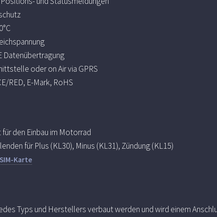
, Positions- und Statusmeldungen
schutz
80°C
leichspannung
E Datenübertragung
ittstelle oder on Air via GPRS
 CE/RED, E-Mark, RoHS
t für den Einbau im Motorrad
enden für Plus (KL30), Minus (KL31), Zündung (KL15)
SIM-Karte
jedes Typs und Herstellers verbaut werden und wird einem Anschlu