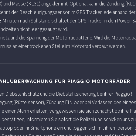
0) und Masse (KL31) angeklemmt. Optional kann die Zündung (KL1
rkennt der Beschleunigungssensor im GPS Tracker jede anhand de
Minuten nach Stillstand schaltet der GPS Tracker in den Power-
ndzeiten nicht leer gesaugt wird.
netz und die Spannung der Motorradbatterie. Wird die Motorradb
r muss an einer trockenen Stelle im Motorrad verbaut werden.
TAHLÜBERWACHUNG FÜR PIAGGIO MOTORRÄDER
n Diebstahlschutz und die Diebstahlsicherung bei ihrer Piaggio !
gung (Rüttelsensor), Zündung EIN oder bei Verlassen des einge
ie einen Alarm erhalten, vergewissern sie sich zunächst ob ihre Pi
hl bestätigen, informieren Sie sofort die Polizei und schicken uns zu
Laptop oder ihr Smartphone ein und loggen sich mit ihrem persönli