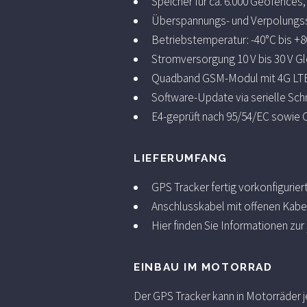
Speicher für ca. 6.000 Geofences
Überspannungs- und Verpolungs
Betriebstemperatur: -40°C bis +
Stromversorgung 10 V bis 30 V G
Quadband GSM-Modul mit 4G LT
Software-Update via serielle Schn
E4-geprüft nach 95/54/EC sowie
LIEFERUMFANG
GPS Tracker fertig vorkonfigurier
Anschlusskabel mit offenen Kabel
Hier finden Sie Informationen zur
EINBAU IM MOTORRAD
Der GPS Tracker kann in Motorräder 