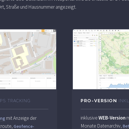
rt, Straße und Hausnummer angezeigt.
PRO-VERSION
INK
GPS TRACKING
inklusive
WEB-Version
m
mit Anzeige der
ung
Monate Datenarchiv,
troute,
Be
Geofence-