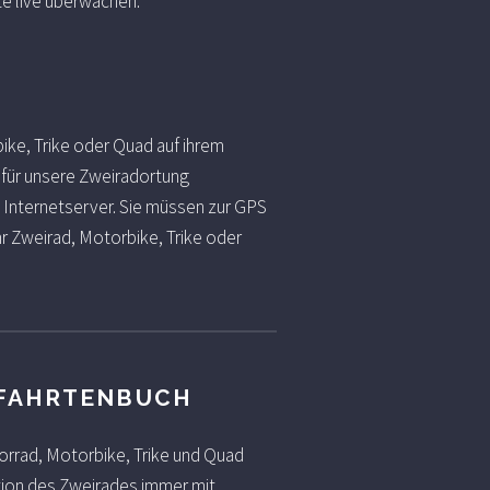
te live überwachen.
ke, Trike oder Quad auf ihrem
 für unsere Zweiradortung
 Internetserver. Sie müssen zur GPS
r Zweirad, Motorbike, Trike oder
 FAHRTENBUCH
torrad, Motorbike, Trike und Quad
tion des Zweirades immer mit