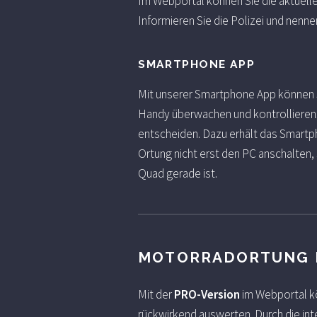
Im Webportal können Sie die aktuelle
Informieren Sie die Polizei und nenn
SMARTPHONE APP
Mit unserer Smartphone App können S
Handy überwachen und kontrollieren.
entscheiden. Dazu erhält das Smartp
Ortung nicht erst den PC anschalten
Quad gerade ist.
MOTORRADORTUNG M
Mit der
PRO-Version
im Webportal kö
rückwirkend auswerten. Durch die in