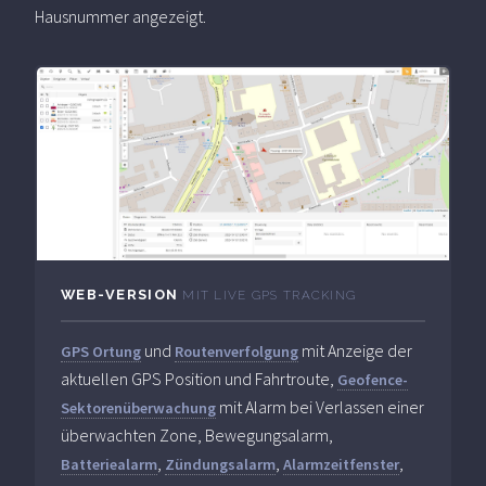
Hausnummer angezeigt.
WEB-VERSION
MIT LIVE GPS TRACKING
und
mit Anzeige der
GPS Ortung
Routenverfolgung
aktuellen GPS Position und Fahrtroute,
Geofence-
mit Alarm bei Verlassen einer
Sektorenüberwachung
überwachten Zone, Bewegungsalarm,
,
,
,
Batteriealarm
Zündungsalarm
Alarmzeitfenster