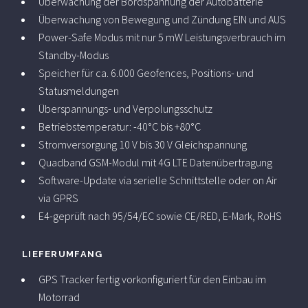
Überwachung der Bordspannung der Autobatterie
Überwachung von Bewegung und Zündung EIN und AUS
Power-Safe Modus mit nur 5 mW Leistungsverbrauch im
Standby-Modus
Speicher für ca. 6.000 Geofences, Positions- und
Statusmeldungen
Überspannungs- und Verpolungsschutz
Betriebstemperatur: -40°C bis +80°C
Stromversorgung 10 V bis 30 V Gleichspannung
Quadband GSM-Modul mit 4G LTE Datenübertragung
Software-Update via serielle Schnittstelle oder on Air
via GPRS
E4-geprüft nach 95/54/EC sowie CE/RED, E-Mark, RoHS
LIEFERUMFANG
GPS Tracker fertig vorkonfiguriert für den Einbau im
Motorrad