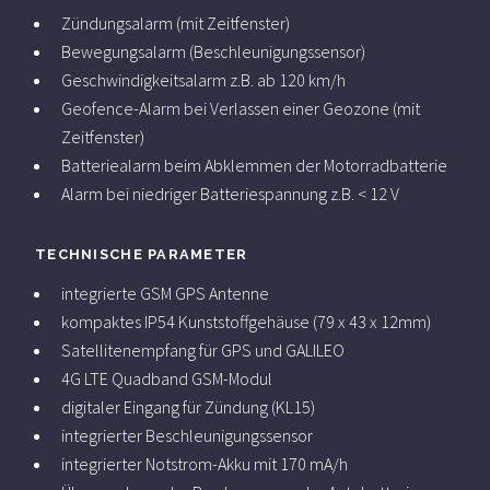
Zündungsalarm (mit Zeitfenster)
Bewegungsalarm (Beschleunigungssensor)
Geschwindigkeitsalarm z.B. ab 120 km/h
Geofence-Alarm bei Verlassen einer Geozone (mit
Zeitfenster)
Batteriealarm beim Abklemmen der Motorradbatterie
Alarm bei niedriger Batteriespannung z.B. < 12 V
TECHNISCHE PARAMETER
integrierte GSM GPS Antenne
kompaktes IP54 Kunststoffgehäuse (79 x 43 x 12mm)
Satellitenempfang für GPS und GALILEO
4G LTE Quadband GSM-Modul
digitaler Eingang für Zündung (KL15)
integrierter Beschleunigungssensor
integrierter Notstrom-Akku mit 170 mA/h