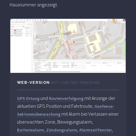
Hausnummer angezeigt.
WEB-VERSION
MIT LIVE GPS TRACKING
und
mit Anzeige der
GPS Ortung
Routenverfolgung
aktuellen GPS Position und Fahrtroute,
Geofence-
mit Alarm bei Verlassen einer
Sektorenüberwachung
überwachten Zone, Bewegungsalarm,
,
,
,
Batteriealarm
Zündungsalarm
Alarmzeitfenster