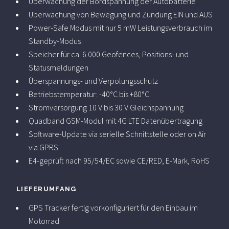
Überwachung der Bordspannung der Autobatterie
Überwachung von Bewegung und Zündung EIN und AUS
Power-Safe Modus mit nur 5 mW Leistungsverbrauch im
Standby-Modus
Speicher für ca. 6.000 Geofences, Positions- und
Statusmeldungen
Überspannungs- und Verpolungsschutz
Betriebstemperatur: -40°C bis +80°C
Stromversorgung 10 V bis 30 V Gleichspannung
Quadband GSM-Modul mit 4G LTE Datenübertragung
Software-Update via serielle Schnittstelle oder on Air
via GPRS
E4-geprüft nach 95/54/EC sowie CE/RED, E-Mark, RoHS
LIEFERUMFANG
GPS Tracker fertig vorkonfiguriert für den Einbau im
Motorrad