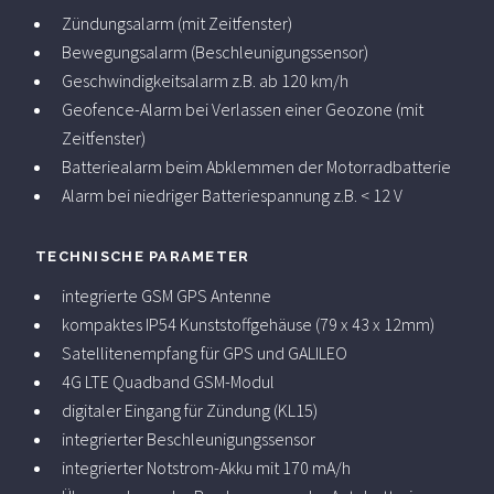
Zündungsalarm (mit Zeitfenster)
Bewegungsalarm (Beschleunigungssensor)
Geschwindigkeitsalarm z.B. ab 120 km/h
Geofence-Alarm bei Verlassen einer Geozone (mit
Zeitfenster)
Batteriealarm beim Abklemmen der Motorradbatterie
Alarm bei niedriger Batteriespannung z.B. < 12 V
TECHNISCHE PARAMETER
integrierte GSM GPS Antenne
kompaktes IP54 Kunststoffgehäuse (79 x 43 x 12mm)
Satellitenempfang für GPS und GALILEO
4G LTE Quadband GSM-Modul
digitaler Eingang für Zündung (KL15)
integrierter Beschleunigungssensor
integrierter Notstrom-Akku mit 170 mA/h