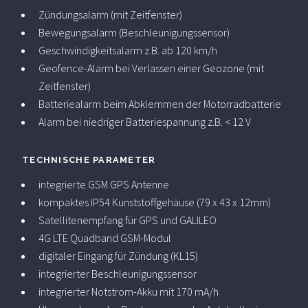
Zündungsalarm (mit Zeitfenster)
Bewegungsalarm (Beschleunigungssensor)
Geschwindigkeitsalarm z.B. ab 120 km/h
Geofence-Alarm bei Verlassen einer Geozone (mit
Zeitfenster)
Batteriealarm beim Abklemmen der Motorradbatterie
Alarm bei niedriger Batteriespannung z.B. < 12 V
TECHNISCHE PARAMETER
integrierte GSM GPS Antenne
kompaktes IP54 Kunststoffgehäuse (79 x 43 x 12mm)
Satellitenempfang für GPS und GALILEO
4G LTE Quadband GSM-Modul
digitaler Eingang für Zündung (KL15)
integrierter Beschleunigungssensor
integrierter Notstrom-Akku mit 170 mA/h