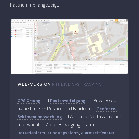
Hausnummer angezeigt.
WEB-VERSION
MIT LIVE GPS TRACKING
und
mit Anzeige der
GPS Ortung
Routenverfolgung
aktuellen GPS Position und Fahrtroute,
Geofence-
mit Alarm bei Verlassen einer
Sektorenüberwachung
überwachten Zone, Bewegungsalarm,
,
,
,
Batteriealarm
Zündungsalarm
Alarmzeitfenster