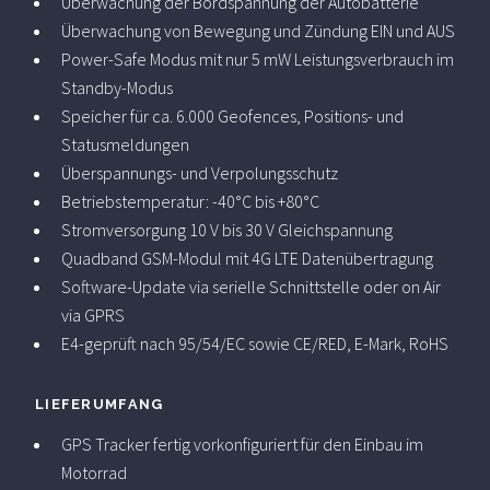
Überwachung der Bordspannung der Autobatterie
Überwachung von Bewegung und Zündung EIN und AUS
Power-Safe Modus mit nur 5 mW Leistungsverbrauch im
Standby-Modus
Speicher für ca. 6.000 Geofences, Positions- und
Statusmeldungen
Überspannungs- und Verpolungsschutz
Betriebstemperatur: -40°C bis +80°C
Stromversorgung 10 V bis 30 V Gleichspannung
Quadband GSM-Modul mit 4G LTE Datenübertragung
Software-Update via serielle Schnittstelle oder on Air
via GPRS
E4-geprüft nach 95/54/EC sowie CE/RED, E-Mark, RoHS
LIEFERUMFANG
GPS Tracker fertig vorkonfiguriert für den Einbau im
Motorrad